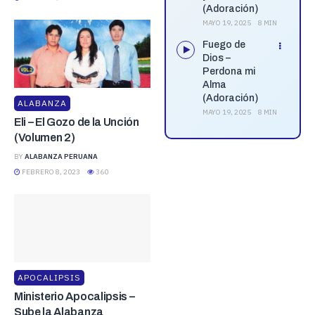
(Adoración)
MAYO 19, 2025
8 MIN
Fuego de
Dios –
Perdona mi
Alma
(Adoración)
ALABANZA
MAYO 19, 2025
8 MIN
Eli – El Gozo de la Unción
(Volumen 2)
BY
ALABANZA PERUANA
FEBRERO 8, 2023
360
APOCALIPSIS
Ministerio Apocalipsis –
Sube la Alabanza