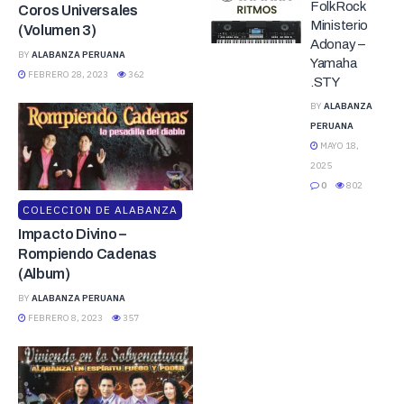
FolkRock
Coros Universales
Ministerio
(Volumen 3)
Adonay –
BY
ALABANZA PERUANA
Yamaha
FEBRERO 28, 2023
362
.STY
BY
ALABANZA
PERUANA
MAYO 18,
2025
0
802
COLECCION DE ALABANZA
Impacto Divino –
Rompiendo Cadenas
(Album)
BY
ALABANZA PERUANA
FEBRERO 8, 2023
357