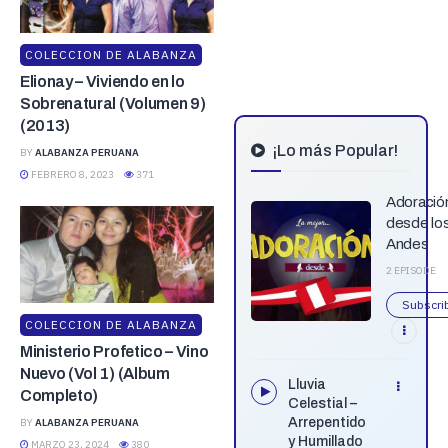
COLECCION DE ALABANZA
Elionay – Viviendo en lo
Sobrenatural (Volumen 9)
(2013)
¡Lo más Popular!
BY
ALABANZA PERUANA
FEBRERO 8, 2023
371
Adoració
desde lo
Andes
2 EPISODE
Subscri
COLECCION DE ALABANZA
Ministerio Profetico – Vino
Nuevo (Vol 1) (Album
Lluvia
Completo)
Celestial –
Arrepentido
BY
ALABANZA PERUANA
y Humillado
MARZO 23, 2024
380