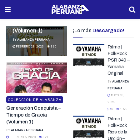
Los Mensajeros
de Paz – Coros
Universales
(Volumen 1)
¡Lo más
Descargado!
BY
ALABANZA PERUANA
FEBRERO 28, 2023
360
Ritmo |
FolkRock
PSR 340 –
Yamaha
Original
BY
ALABANZA
PERUANA
MAYO 18,
COLECCION DE ALABANZA
2025
Generación Conquista –
0
1.6K
Tiempo de Gracia
Ritmo |
(Volumen 1)
FolkRock
BY
ALABANZA PERUANA
Rios de la
FEBRERO 5, 2020
371
Unción –