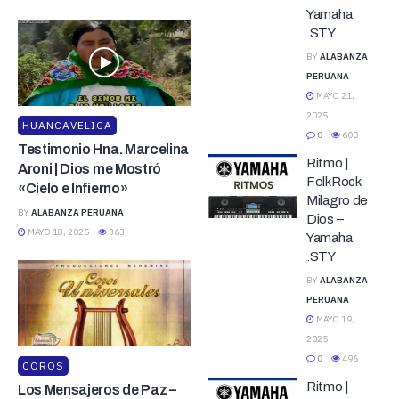
Yamaha
.STY
BY
ALABANZA
PERUANA
MAYO 21,
2025
HUANCAVELICA
0
600
Testimonio Hna. Marcelina
Ritmo |
Aroni | Dios me Mostró
FolkRock
«Cielo e Infierno»
Milagro de
BY
ALABANZA PERUANA
Dios –
MAYO 18, 2025
363
Yamaha
.STY
BY
ALABANZA
PERUANA
MAYO 19,
2025
0
496
COROS
Ritmo |
Los Mensajeros de Paz –