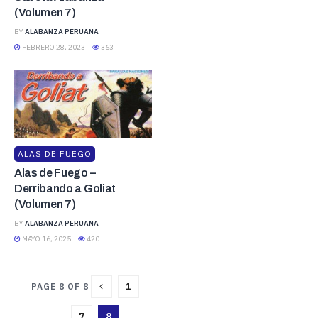
(Volumen 7)
BY
ALABANZA PERUANA
FEBRERO 28, 2023
363
ALAS DE FUEGO
Alas de Fuego –
Derribando a Goliat
(Volumen 7)
BY
ALABANZA PERUANA
MAYO 16, 2025
420
1
PAGE 8 OF 8
…
7
8