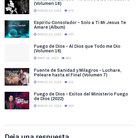
(Volumen 18)
MARZO 23, 2024
474
Espíritu Consolador – Solo a Ti Mi Jesus Te
Amare (Album)
MARZO 23, 2024
397
Fuego de Dios – Al Dios que Todo me Dio
(Volumen 16)
MAYO 18, 2025
484
Fuente de Sanidad y Milagros – Luchare,
Peleare hasta el Final (Volumen 7)
MARZO 23, 2024
531
Fuego de Dios – Exitos del Ministerio Fuego
de Dios (2022)
MARZO 23, 2024
389
Deja una respuesta