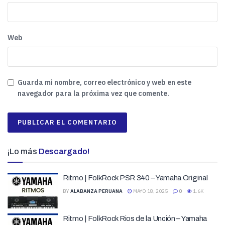
Web
Guarda mi nombre, correo electrónico y web en este
navegador para la próxima vez que comente.
¡Lo más
Descargado!
Ritmo | FolkRock PSR 340 – Yamaha Original
BY
ALABANZA PERUANA
MAYO 18, 2025
0
1.6K
Ritmo | FolkRock Rios de la Unción – Yamaha