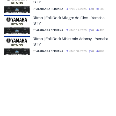
.STY
BY
ALABANZA PERUANA
MAYO 21, 2025
0
600
Ritmo | FolkRock Milagro de Dios – Yamaha
.STY
BY
ALABANZA PERUANA
MAYO 19, 2025
0
496
Ritmo | FolkRock Ministerio Adonay – Yamaha
.STY
BY
ALABANZA PERUANA
MAYO 18, 2025
0
802