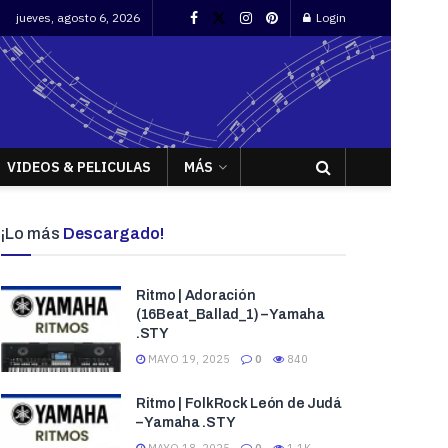
jueves, agosto 6, 2026
Login
VIDEOS & PELICULAS
MÁS
¡Lo más
Descargado!
Ritmo | Adoración
(16Beat_Ballad_1) – Yamaha
.STY
MAYO 19, 2025
0
840
Ritmo | FolkRock León de Judá
– Yamaha .STY