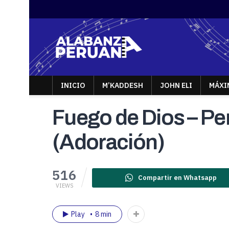
INICIO
M’KADDESH
JOHN ELI
MÁXI
Fuego de Dios – Pe
(Adoración)
516
Compartir en Whatsapp
VIEWS
Play
8 min