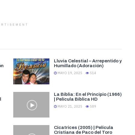
ERTISEMENT
Lluvia Celestial – Arrepentido y
ón
Humillado (Adoración)
MAYO 19, 2025
514
La Biblia: En el Principio (1966)
l
| Película Bíblica HD
MAYO 21, 2025
589
Cicatrices (2005) | Película
Cristiana de Paco del Toro