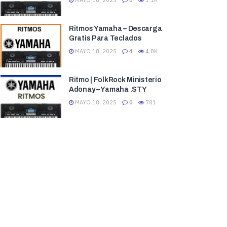
MAYO 18, 2025
0
1.1K
Ritmos Yamaha – Descarga
Gratis Para Teclados
MAYO 18, 2025
4
4.8K
Ritmo | FolkRock Ministerio
Adonay – Yamaha .STY
MAYO 18, 2025
0
781