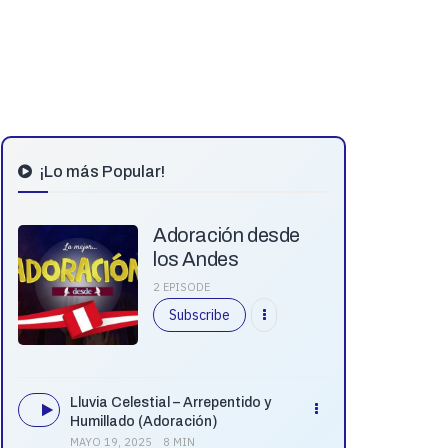
¡Lo más Popular!
Adoración desde
los Andes
2 EPISODE
Subscribe
Lluvia Celestial – Arrepentido y
Humillado (Adoración)
MAYO 19, 2025
8 MIN