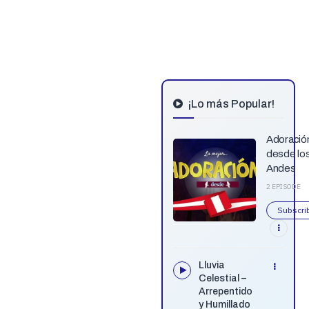
¡Lo más Popular!
Adoració
desde lo
Andes
2 EPISODE
Subscri
Lluvia
Celestial –
Arrepentido
y Humillado