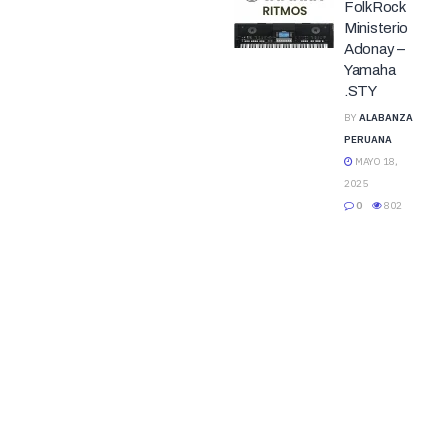
FolkRock
Ministerio
Adonay –
Yamaha
.STY
BY
ALABANZA
PERUANA
MAYO 18,
2025
0
802