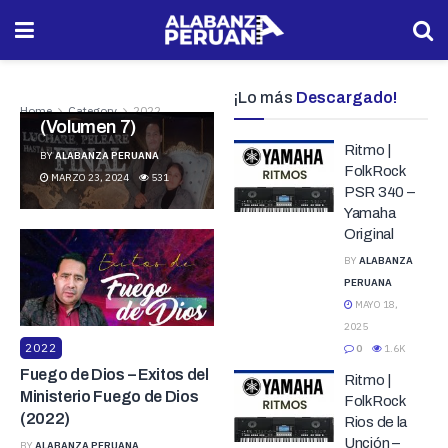
Fuente de Sanidad
y Milagros –
Luchare, Peleare
¡Lo más
Descargado!
hasta el Final
Home
Category
2022
(Volumen 7)
Ritmo |
BY
ALABANZA PERUANA
FolkRock
MARZO 23, 2024
531
PSR 340 –
Yamaha
Original
BY
ALABANZA
PERUANA
MAYO 18,
2025
2022
0
1.6K
Fuego de Dios – Exitos del
Ritmo |
Ministerio Fuego de Dios
FolkRock
(2022)
Rios de la
Unción –
BY
ALABANZA PERUANA