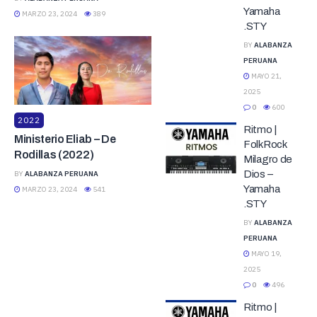
Yamaha
MARZO 23, 2024
389
.STY
BY
ALABANZA
PERUANA
MAYO 21,
2025
0
600
2022
Ritmo |
Ministerio Eliab – De
FolkRock
Rodillas (2022)
Milagro de
Dios –
BY
ALABANZA PERUANA
Yamaha
MARZO 23, 2024
541
.STY
BY
ALABANZA
PERUANA
MAYO 19,
2025
0
496
Ritmo |