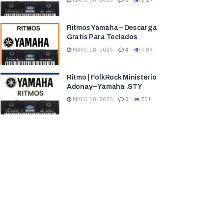
MAYO 18, 2025
0
1.1K
Ritmos Yamaha – Descarga
Gratis Para Teclados
MAYO 18, 2025
4
4.8K
Ritmo | FolkRock Ministerio
Adonay – Yamaha .STY
MAYO 18, 2025
0
781