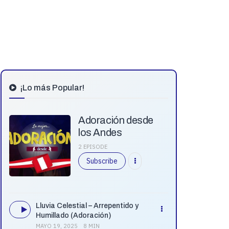
¡Lo más Popular!
Adoración desde
los Andes
2 EPISODE
Subscribe
Lluvia Celestial – Arrepentido y
Humillado (Adoración)
MAYO 19, 2025
8 MIN