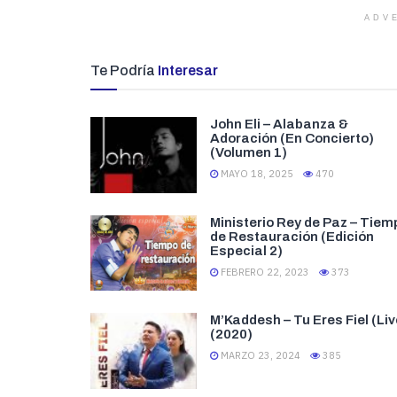
ADV
Te Podría
Interesar
John Eli – Alabanza &
Adoración (En Concierto)
(Volumen 1)
MAYO 18, 2025
470
Ministerio Rey de Paz – Tiem
de Restauración (Edición
Especial 2)
FEBRERO 22, 2023
373
M’Kaddesh – Tu Eres Fiel (Liv
(2020)
MARZO 23, 2024
385