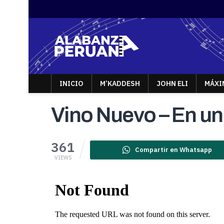
INICIO
M’KADDESH
JOHN ELI
MÁXI
Vino Nuevo – En un
361
Compartir en Whatsapp
VIEWS