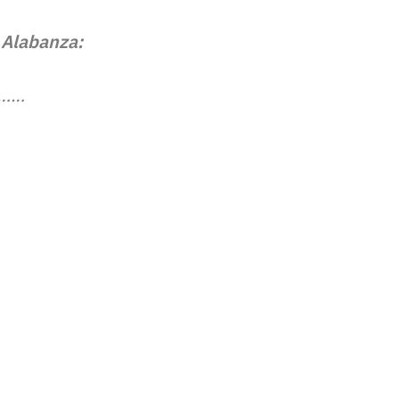
 Alabanza:
………