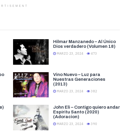
ERTISEMENT
Hilmar Manzanedo – Al Único
Dios verdadero (Volumen 18)
MARZO 23, 2024
473
po
Vino Nuevo – Luz para
Nuestras Generaciones
(2013)
MARZO 23, 2024
382
e)
John Eli – Contigo quiero andar
Espíritu Santo (2020)
(Adoracion)
MARZO 23, 2024
390