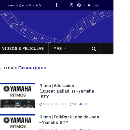
jueves, agosto 6, 2026
Login
VIDEOS & PELICULAS
MÁS
¡Lo más
Descargado!
Ritmo | Adoración
(16Beat_Ballad_1) – Yamaha
.STY
MAYO 19, 2025
0
840
Ritmo | FolkRock León de Judá
– Yamaha .STY