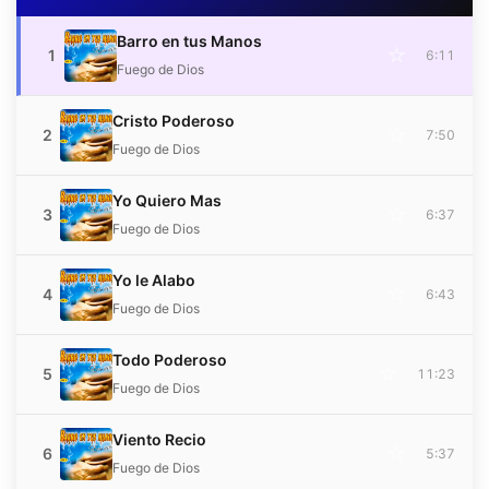
Barro en tus Manos
☆
1
6:11
Fuego de Dios
Cristo Poderoso
☆
2
7:50
Fuego de Dios
Yo Quiero Mas
☆
3
6:37
Fuego de Dios
Yo le Alabo
☆
4
6:43
Fuego de Dios
Todo Poderoso
☆
5
11:23
Fuego de Dios
Viento Recio
☆
6
5:37
Fuego de Dios