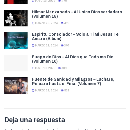
MAYO 18, 2025
470
Hilmar Manzanedo – Al Único Dios verdadero
(Volumen 18)
MARZO 23, 2024
473
Espíritu Consolador – Solo a Ti Mi Jesus Te
Amare (Album)
MARZO 23, 2024
397
Fuego de Dios – Al Dios que Todo me Dio
(Volumen 16)
MAYO 18, 2025
483
Fuente de Sanidad y Milagros – Luchare,
Peleare hasta el Final (Volumen 7)
MARZO 23, 2024
528
Deja una respuesta