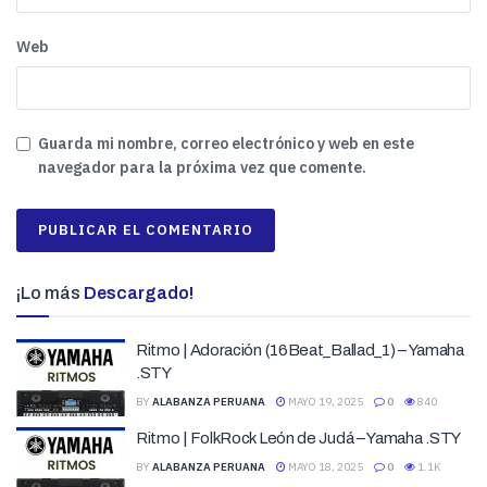
Web
Guarda mi nombre, correo electrónico y web en este
navegador para la próxima vez que comente.
¡Lo más
Descargado!
Ritmo | Adoración (16Beat_Ballad_1) – Yamaha
.STY
BY
ALABANZA PERUANA
MAYO 19, 2025
0
840
Ritmo | FolkRock León de Judá – Yamaha .STY
BY
ALABANZA PERUANA
MAYO 18, 2025
0
1.1K