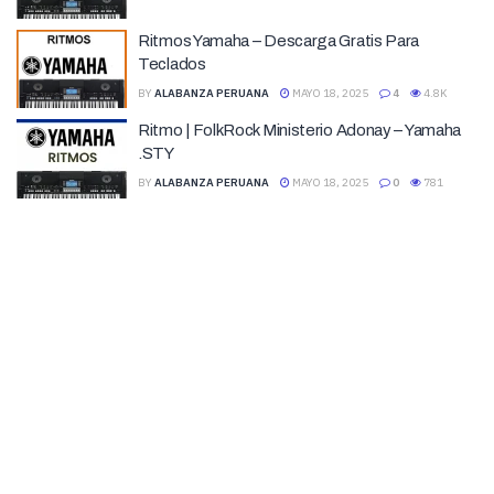
Ritmos Yamaha – Descarga Gratis Para
Teclados
BY
ALABANZA PERUANA
MAYO 18, 2025
4
4.8K
Ritmo | FolkRock Ministerio Adonay – Yamaha
.STY
BY
ALABANZA PERUANA
MAYO 18, 2025
0
781