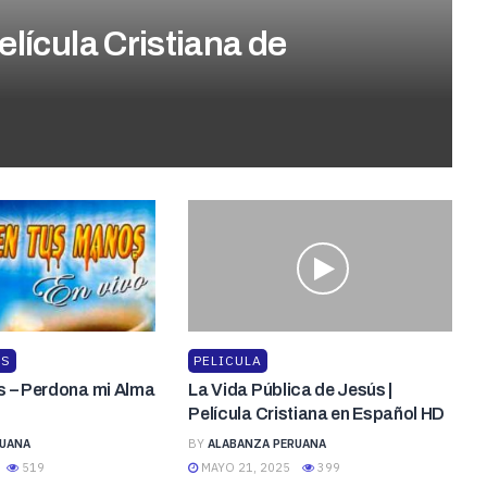
elícula Cristiana de
OS
PELICULA
s – Perdona mi Alma
La Vida Pública de Jesús |
Película Cristiana en Español HD
RUANA
BY
ALABANZA PERUANA
519
MAYO 21, 2025
399