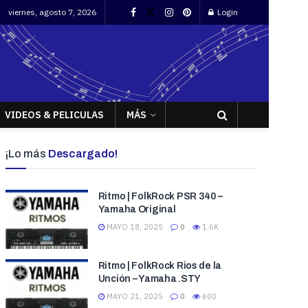
viernes, agosto 7, 2026
Login
VIDEOS & PELICULAS
MÁS
¡Lo más
Descargado!
Ritmo | FolkRock PSR 340 –
Yamaha Original
MAYO 18, 2025
0
1.6K
Ritmo | FolkRock Rios de la
Unción – Yamaha .STY
MAYO 21, 2025
0
600