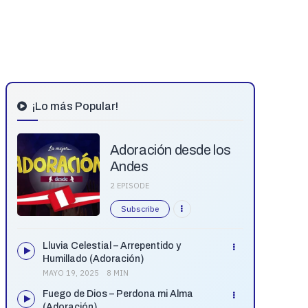
¡Lo más Popular!
Adoración desde los
Andes
2 EPISODE
Subscribe
Lluvia Celestial – Arrepentido y
Humillado (Adoración)
MAYO 19, 2025
8 MIN
Fuego de Dios – Perdona mi Alma
(Adoración)