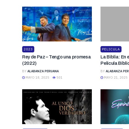
2023
PELICULA
Rey de Paz – Tengo una promesa
La Biblia: En 
(2022)
Película Bíbl
BY
ALABANZA PERUANA
BY
ALABANZA PE
MAYO 18, 2025
501
MAYO 21, 2025