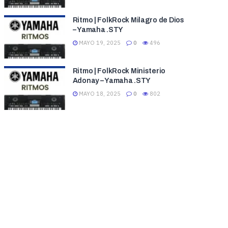
Ritmo | FolkRock Milagro de Dios
– Yamaha .STY
MAYO 19, 2025
0
496
Ritmo | FolkRock Ministerio
Adonay – Yamaha .STY
MAYO 18, 2025
0
802