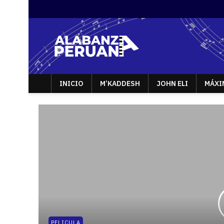
INICIO
M’KADDESH
JOHN ELI
MÁXI
PELICULA