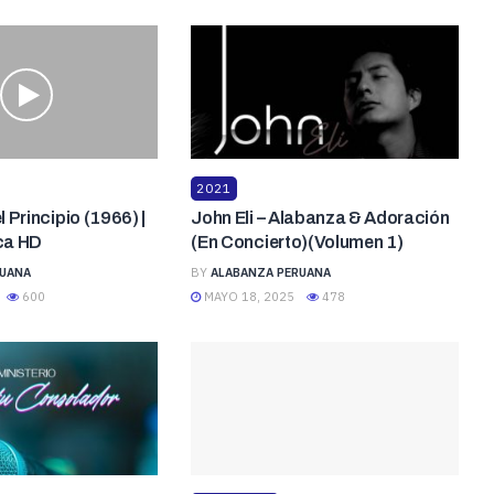
2021
el Principio (1966) |
John Eli – Alabanza & Adoración
ica HD
(En Concierto)(Volumen 1)
RUANA
BY
ALABANZA PERUANA
600
MAYO 18, 2025
478