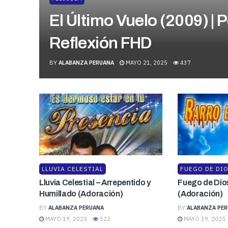
El Último Vuelo (2009) | P
Reflexión FHD
BY
ALABANZA PERUANA
MAYO 21, 2025
437
LLUVIA CELESTIAL
FUEGO DE DI
Lluvia Celestial – Arrepentido y
Fuego de Dio
Humillado (Adoración)
(Adoración)
BY
ALABANZA PERUANA
BY
ALABANZA PE
MAYO 19, 2025
522
MAYO 19, 2025