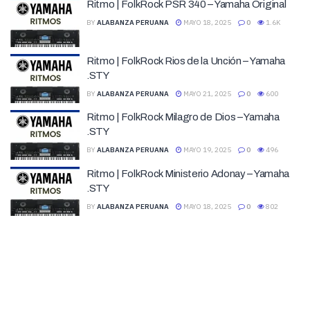
Ritmo | FolkRock PSR 340 – Yamaha Original
BY
ALABANZA PERUANA
MAYO 18, 2025
0
1.6K
Ritmo | FolkRock Rios de la Unción – Yamaha
.STY
BY
ALABANZA PERUANA
MAYO 21, 2025
0
600
Ritmo | FolkRock Milagro de Dios – Yamaha
.STY
BY
ALABANZA PERUANA
MAYO 19, 2025
0
496
Ritmo | FolkRock Ministerio Adonay – Yamaha
.STY
BY
ALABANZA PERUANA
MAYO 18, 2025
0
802