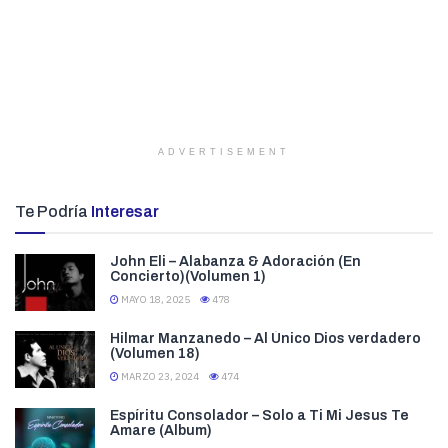
ADVERTISEMENT
Te Podría
Interesar
John Eli – Alabanza & Adoración (En
Concierto)(Volumen 1)
MAYO 18, 2025
478
Hilmar Manzanedo – Al Único Dios verdadero
(Volumen 18)
MARZO 23, 2024
474
Espíritu Consolador – Solo a Ti Mi Jesus Te
Amare (Album)