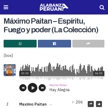
Máximo Paitan – Espíritu,
Fuego y poder (La Colección)
[box]
00:00
06:05
Maximo Paitan
Hay Alegria
206
1
Maximo Paitan