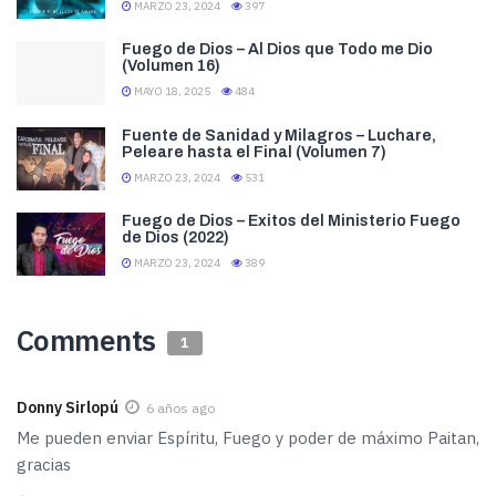
MARZO 23, 2024
397
Fuego de Dios – Al Dios que Todo me Dio
(Volumen 16)
MAYO 18, 2025
484
Fuente de Sanidad y Milagros – Luchare,
Peleare hasta el Final (Volumen 7)
MARZO 23, 2024
531
Fuego de Dios – Exitos del Ministerio Fuego
de Dios (2022)
MARZO 23, 2024
389
Comments
1
Donny Sirlopú
6 años ago
Me pueden enviar Espíritu, Fuego y poder de máximo Paitan,
gracias